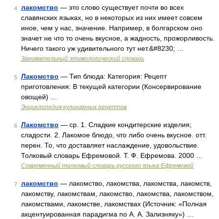
лакомство
— это слово существует почти во всех
4
славянских языках, но в некоторых из них имеет совсем
иное, чем у нас, значение. Например, в болгарском оно
значет не что то очень вкусное, а жадность, прожорливость.
Ничего такого уж удивительного тут нет.&#8230; …
Занимательный этимологический словарь
Лакомство
— Тип блюда: Категория: Рецепт
5
приготовления: В текущей категории (Консервирование
овощей) …
Энциклопедия кулинарных рецептов
Лакомство
— ср. 1. Сладкие кондитерские изделия;
6
сладости. 2. Лакомое блюдо, что либо очень вкусное. отт.
перен. То, что доставляет наслаждение, удовольствие.
Толковый словарь Ефремовой. Т. Ф. Ефремова. 2000 …
Современный толковый словарь русского языка Ефремовой
лакомство
— лакомство, лакомства, лакомства, лакомств,
7
лакомству, лакомствам, лакомство, лакомства, лакомством,
лакомствами, лакомстве, лакомствах (Источник: «Полная
акцентуированная парадигма по А. А. Зализняку») …