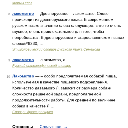
Формы слов
лакомство
— Древнерусское – лакомьство. Слово
8
происходит из древнерусского языка. В современном
русском языке значение слова следующее: «что то очень
вкусное, очень привлекательное для того, чтобы
попробовать». В древнерусском и старославянском языках
слово&#8230; …
Этимологический словарь русского языка Семенова
лакомство
— л акомство, а …
9
Русский орфографический словарь
Лакомство
— – особо предпочитаемая собакой пища,
10
используемая в качестве пищевого подкрепления.
Количество даваемого Л. зависит от размера собаки,
сложности решаемой задачи, предполагаемой
продолжительности работы. Для средней по величине
собаки в качестве Л …
Словарь дрессировщика
Страницы
Следующая
→